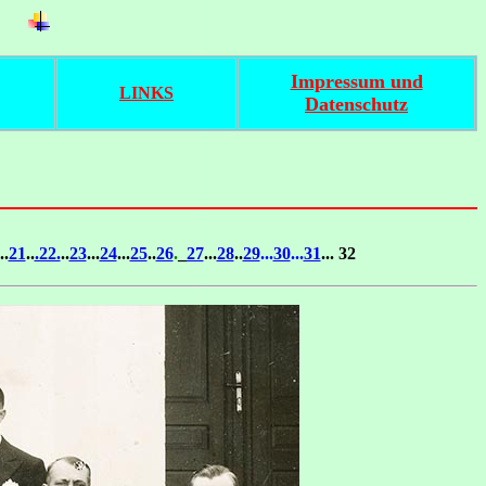
Impressum und
LINKS
Datenschutz
..
21
..
.22.
..
23
...
24
...
25
..
26
.
_
27
...
28
..
29
...
30
...
31
... 32