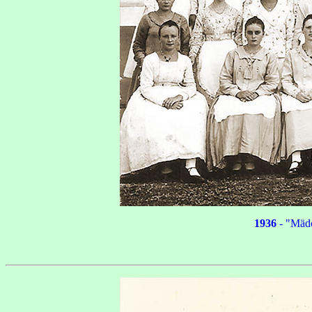
1936
- "Mädc