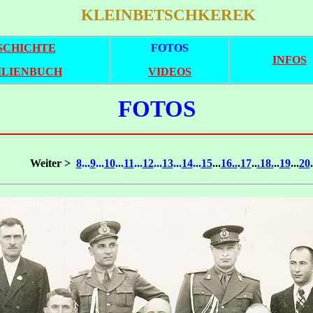
KLEINBETSCHKEREK
SCHICHTE
FOTOS
INFOS
ILIENBUCH
VIDEOS
FOTOS
Weiter >
8
...
9
...
10
...
11
...
12
...
13
...
14
...
15
...
16
..
.
17
..
.18.
..
19
...
20
.