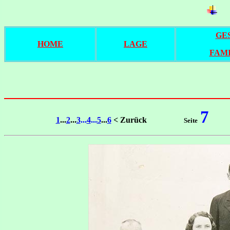
GE
HOME
LAGE
FAM
7
1
...
2
...
3
...
4
...
5
...
6
< Zurück
Seite