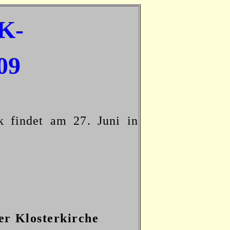
K-
09
ek
findet am 27. Juni in
der Klosterkirche