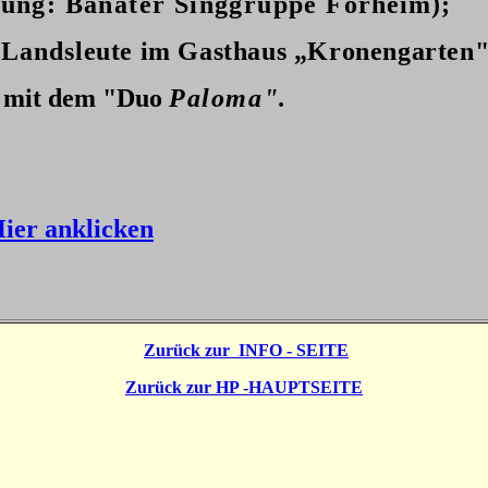
ung: Banater Singgruppe For
heim);
 Lands
leute im Gasthaus „Kronengarten"
g mit dem "Duo
Paloma".
ier anklicken
Zurück zur INFO - SEITE
Zurück zur HP -HAUPTSEITE