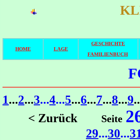
KL
GESCHICHTE
HOME
LAGE
FAMILIENBUCH
F
1
...
2
...
3
...
4
...
5
...
6
...
7
...
8
...
9
..
2
< Zurück
Seite
29
...
30
...
3