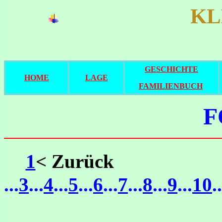
KL
GESCHICHTE
HOME
LAGE
FAMILIENBUCH
F
1
< Zurück
Sei
...
3
...
4
...
5
...
6
...
7
...
8
...
9
...
10
..