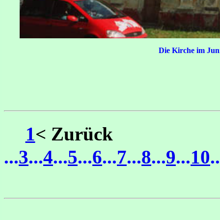
Die Kirche im Jun
1
< Zurück
Sei
...
3
...
4
...
5
...
6
...
7
...
8
...
9
...
10
..